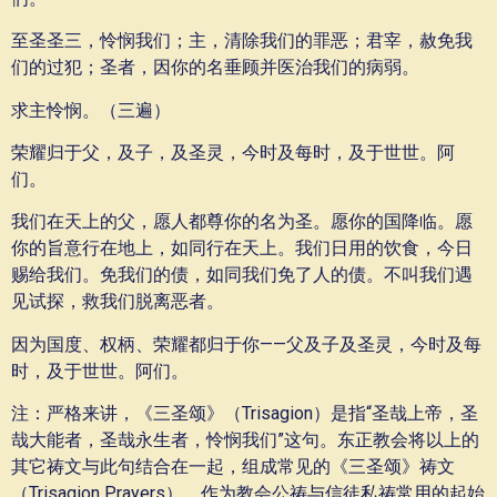
至圣圣三，怜悯我们；主，清除我们的罪恶；君宰，赦免我
们的过犯；圣者，因你的名垂顾并医治我们的病弱。
求主怜悯。（三遍）
荣耀归于父，及子，及圣灵，今时及每时，及于世世。阿
们。
我们在天上的父，愿人都尊你的名为圣。愿你的国降临。愿
你的旨意行在地上，如同行在天上。我们日用的饮食，今日
赐给我们。免我们的债，如同我们免了人的债。不叫我们遇
见试探，救我们脱离恶者。
因为国度、权柄、荣耀都归于你——父及子及圣灵，今时及每
时，及于世世。阿们。
注：严格来讲，《三圣颂》（Trisagion）是指“圣哉上帝，圣
哉大能者，圣哉永生者，怜悯我们”这句。东正教会将以上的
其它祷文与此句结合在一起，组成常见的《三圣颂》祷文
（Trisagion Prayers），作为教会公祷与信徒私祷常用的起始