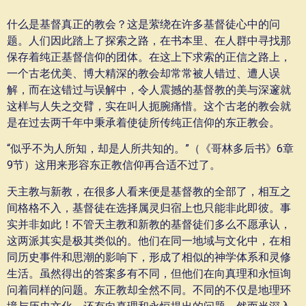
什么是基督真正的教会？这是萦绕在许多基督徒心中的问
题。人们因此踏上了探索之路，在书本里、在人群中寻找那
保存着纯正基督信仰的团体。在这上下求索的正信之路上，
一个古老优美、博大精深的教会却常常被人错过、遭人误
解，而在这错过与误解中，令人震撼的基督教的美与深邃就
这样与人失之交臂，实在叫人扼腕痛惜。这个古老的教会就
是在过去两千年中秉承着使徒所传纯正信仰的东正教会。
“似乎不为人所知，却是人所共知的。”（《哥林多后书》6章
9节）这用来形容东正教信仰再合适不过了。
天主教与新教，在很多人看来便是基督教的全部了，相互之
间格格不入，基督徒在选择属灵归宿上也只能非此即彼。事
实并非如此！不管天主教和新教的基督徒们多么不愿承认，
这两派其实是极其类似的。他们在同一地域与文化中，在相
同历史事件和思潮的影响下，形成了相似的神学体系和灵修
生活。虽然得出的答案多有不同，但他们在向真理和永恒询
问着同样的问题。东正教却全然不同。不同的不仅是地理环