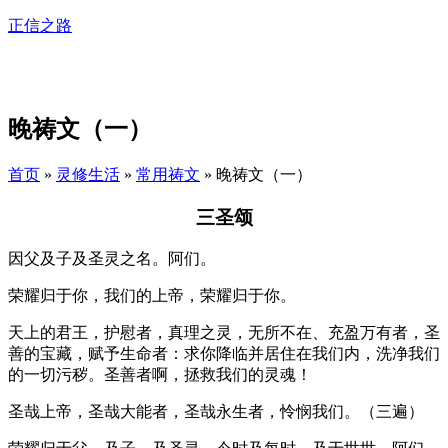
正信之路
Menu
晚祷文（一）
首页
»
灵修生活
»
常用祷文
»
晚祷文（一）
三圣颂
因父及子及圣灵之名。阿们。
荣耀归于你，我们的上帝，荣耀归于你。
天上的君王，护慰者，真理之灵，无所不在、充盈万有者，圣
善的宝藏，赋予生命者：求你降临并居住在我们内，洗净我们
的一切污秽。圣善者啊，拯救我们的灵魂！
圣哉上帝，圣哉大能者，圣哉永生者，怜悯我们。（三遍）