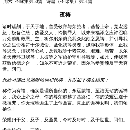
周六
圣咏集第50篇
诗篇（圣咏集）第51篇
夜祷
诸时诸刻，于天于地，普受敬拜与荣赞者，基督上帝，宽宏远
怒，极备仁慈，热爱义人，怜悯罪人，以未来福泽之应许召唤
万众趋附救恩。主，祈尔躬亲俯允我众此刻之恳祷，并引导我
众之生命相符于尔诫命。圣化我等灵魂，涤净我等形体，正我
等思念，洁我等心意，及救我等于诸灾殃、邪难、痛苦，以尔
圣天使环卫我等，以彼等之军旅护守引导我等，如此，使我等
获致信德之合一，知尔不可近之荣光。因尔当受赞颂及于无穷
世。阿们。
此处可随己意加献颂词和代祷，并以如下祷文结束：
称你为有福，确实是理所当然的，永远蒙福、至洁无玷的诞神
女，我众上帝之母。你的尊荣超越了基路伯，你的荣耀远逾于
撒拉弗，你无瑕地诞生了上帝圣言。真正的诞神女啊，我们颂
扬你！
荣耀归于父，及子，及圣灵，今时及每时，及于世世。阿们。