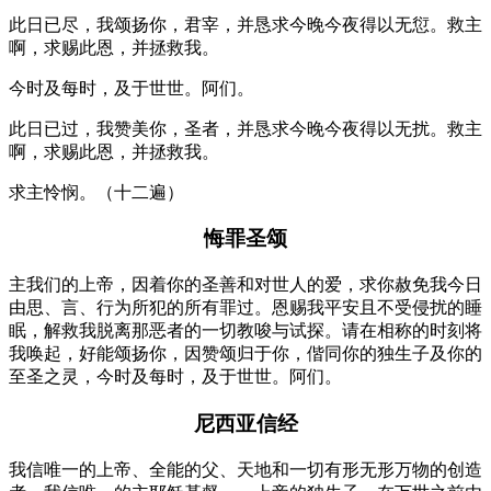
此日已尽，我颂扬你，君宰，并恳求今晚今夜得以无愆。救主
啊，求赐此恩，并拯救我。
今时及每时，及于世世。阿们。
此日已过，我赞美你，圣者，并恳求今晚今夜得以无扰。救主
啊，求赐此恩，并拯救我。
求主怜悯。（十二遍）
悔罪圣颂
主我们的上帝，因着你的圣善和对世人的爱，求你赦免我今日
由思、言、行为所犯的所有罪过。恩赐我平安且不受侵扰的睡
眠，解救我脱离那恶者的一切教唆与试探。请在相称的时刻将
我唤起，好能颂扬你，因赞颂归于你，偕同你的独生子及你的
至圣之灵，今时及每时，及于世世。阿们。
尼西亚信经
我信唯一的上帝、全能的父、天地和一切有形无形万物的创造