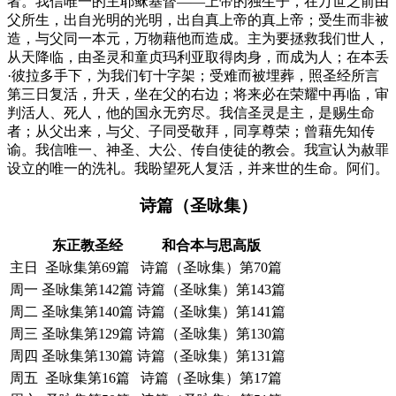
者。我信唯一的主耶稣基督——上帝的独生子，在万世之前由
父所生，出自光明的光明，出自真上帝的真上帝；受生而非被
造，与父同一本元，万物藉他而造成。主为要拯救我们世人，
从天降临，由圣灵和童贞玛利亚取得肉身，而成为人；在本丢
·彼拉多手下，为我们钉十字架；受难而被埋葬，照圣经所言
第三日复活，升天，坐在父的右边；将来必在荣耀中再临，审
判活人、死人，他的国永无穷尽。我信圣灵是主，是赐生命
者；从父出来，与父、子同受敬拜，同享尊荣；曾藉先知传
谕。我信唯一、神圣、大公、传自使徒的教会。我宣认为赦罪
设立的唯一的洗礼。我盼望死人复活，并来世的生命。阿们。
诗篇（圣咏集）
东正教圣经
和合本与思高版
主日
圣咏集第69篇
诗篇（圣咏集）第70篇
周一
圣咏集第142篇
诗篇（圣咏集）第143篇
周二
圣咏集第140篇
诗篇（圣咏集）第141篇
周三
圣咏集第129篇
诗篇（圣咏集）第130篇
周四
圣咏集第130篇
诗篇（圣咏集）第131篇
周五
圣咏集第16篇
诗篇（圣咏集）第17篇