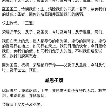
荣耀归于父，及子，及圣灵，今时及每时，及于世世。阿们。
至圣圣三，怜悯我们；主，清除我们的罪恶；君宰，赦免我们
的过犯；圣者，因你的名垂顾并医治我们的病弱。
求主怜悯。（三遍）
荣耀归于父，及子，及圣灵，今时及每时，及于世世。阿们。
我们在天上的父，愿人都尊你的名为圣。愿你的国降临。愿你
的旨意行在地上，如同行在天上。我们日用的饮食，今日赐给
我们。免我们的债，如同我们免了人的债。不叫我们遇见试
探，救我们脱离恶者。
因为国度、权柄、荣耀都归于你——父及子及圣灵，今时及每
时，及于世世。阿们。
感恩圣颂
此日将尽，我感谢你，上主，并恳求今晚今夜得以无罪。救主
啊，求赐此恩，并拯救我。
荣耀归于父及子及圣灵。