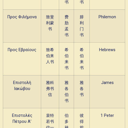
书
书
Προς Φιλήμονα
致斐
费
腓
Philemon
利蒙
肋
利
书
孟
门
书
书
Προς Εβραίους
致希
希
希
Hebrews
伯来
伯
伯
人书
来
来
书
书
Επιστολή
雅科
雅
雅
James
Ιακώβου
弗书
各
各
信
伯
书
书
Επιστολές
裴特
伯
彼
1 Peter
Πέτρου Α’
若书
多
得
信一
禄
前