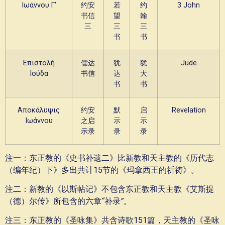
Ιωάννου Γ’
约安
若
约
3 John
书信
望
翰
三
三
三
书
书
Επιστολή
儒达
犹
犹
Jude
Ιούδα
书信
达
大
书
书
Αποκάλυψις
约安
默
启
Revelation
Ιωάννου
之启
示
示
示录
录
录
注一：东正教的《史书补遗二》比新教和天主教的《历代志
（编年纪）下》多出共计15节的《玛拿西王的祈祷》。
注二：新教的《以斯帖记》不包含东正教和天主教《艾斯提
（德）尔传》所包含的六章
“
补录
”
。
注三：东正教的《圣咏集》共含诗歌151篇，天主教的《圣咏