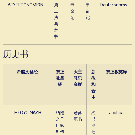
ΔΕΥΤΕΡΟΝΟΜΙΟΝ
第
申
申
Deuteronomy
二
命
命
法
纪
记
典
之
书
历史书
希腊文圣经
东正
天主
新
东正教英译
教圣
教思
教
经
高版
和
合
本
ΙΗΣΟΥΣ ΝΑΥΗ
纳维
若苏
约
Joshua
之子
厄书
书
伊稣
亚
斯传
记