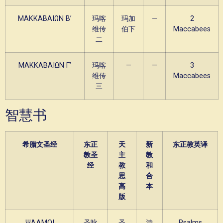
ΜΑΚΚΑΒΑΙΩΝ Β’
玛喀
玛加
—
2
维传
伯下
Maccabees
二
ΜΑΚΚΑΒΑΙΩΝ Γ’
玛喀
—
—
3
维传
Maccabees
三
智慧书
希腊文圣经
东正
天
新
东正教英译
教圣
主
教
经
教
和
思
合
高
本
版
ΨΑΛΜΟΙ
圣咏
圣
诗
Psalms