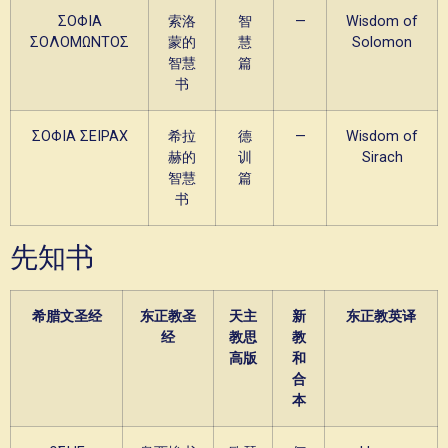
ΣΟΦΙΑ
索洛
智
—
Wisdom of
ΣΟΛΟΜΩΝΤΟΣ
蒙的
慧
Solomon
智慧
篇
书
ΣΟΦΙΑ ΣΕΙΡΑΧ
希拉
德
—
Wisdom of
赫的
训
Sirach
智慧
篇
书
先知书
希腊文圣经
东正教圣
天主
新
东正教英译
经
教思
教
高版
和
合
本