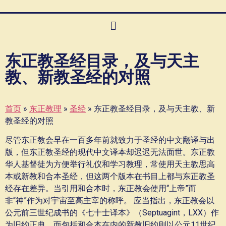
东正教圣经目录，及与天主
教、新教圣经的对照
首页
»
东正教理
»
圣经
»
东正教圣经目录，及与天主教、新
教圣经的对照
尽管东正教会早在一百多年前就致力于圣经的中文翻译与出
版，但东正教圣经的现代中文译本却迟迟无法面世。东正教
华人基督徒为方便举行礼仪和学习教理，常使用天主教思高
本或新教和合本圣经，但这两个版本在书目上都与东正教圣
经存在差异。当引用和合本时，东正教会使用“上帝”而
非“神”作为对宇宙至高主宰的称呼。 应当指出，东正教会以
公元前三世纪成书的《七十士译本》（Septuagint，LXX）作
为旧约正典，而包括和合本在内的新教旧约则以公元11世纪