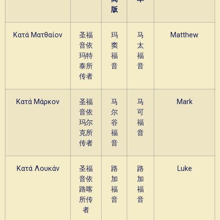
版
Κατά Ματθαίον
圣福
玛
马
Matthew
音依
窦
太
玛特
福
福
泰所
音
音
传者
Κατά Μάρκον
圣福
马
马
Mark
音依
尔
可
玛尔
谷
福
克所
福
音
传者
音
Κατά Λουκάν
圣福
路
路
Luke
音依
加
加
路喀
福
福
所传
音
音
者