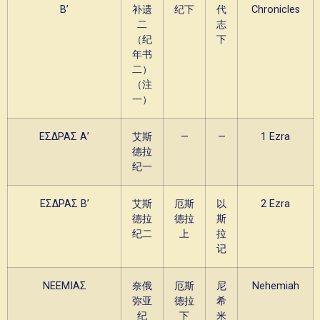
Β’
补遗
纪下
代
Chronicles
二
志
（纪
下
年书
二）
（注
一）
ΕΣΔΡΑΣ Α’
艾斯
—
—
1 Ezra
德拉
纪一
ΕΣΔΡΑΣ Β’
艾斯
厄斯
以
2 Ezra
德拉
德拉
斯
纪二
上
拉
记
ΝΕΕΜΙΑΣ
奈俄
厄斯
尼
Nehemiah
弥亚
德拉
希
纪
下
米