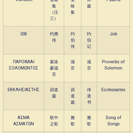
集
咏
篇
（注
集
三）
ΙΩΒ
约弗
约
约
Job
传
伯
伯
传
记
ΠΑΡΟΙΜΙΑΙ
索洛
箴
箴
Proverbs of
ΣΟΛΟΜΩΝΤΟΣ
蒙箴
言
言
Solomon
言
ΕΚΚΛΗΣΙΑΣΤΗΣ
训道
训
传
Ecclesiastes
篇
道
道
篇
书
ΑΣΜΑ
歌中
雅
雅
Song of
ΑΣΜΑΤΩΝ
之歌
歌
歌
Songs