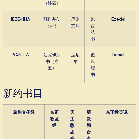
（注四）
ΙΕΖΕΚΙΗΛ
耶则基伊
厄则
以
Ezekiel
尔书
克耳
西
结
书
ΔΑΝΙΗΛ
达尼伊尔
达尼
但
Daniel
书（注
尔
以
五）
理
书
新约书目
希腊文圣经
东正
天
新
东正教英译
教圣
主
教
经
教
和
思
合
高
本