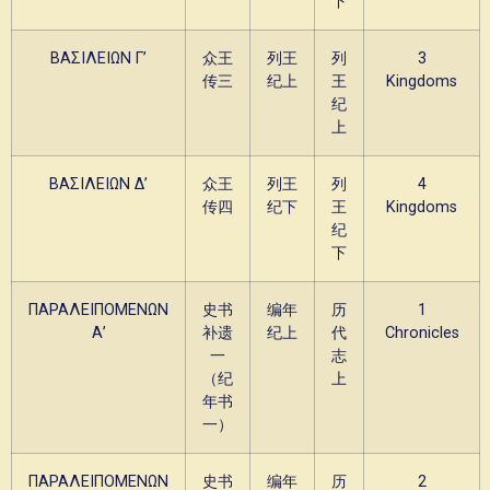
下
ΒΑΣΙΛΕΙΩΝ Γ’
众王
列王
列
3
传三
纪上
王
Kingdoms
纪
上
ΒΑΣΙΛΕΙΩΝ Δ’
众王
列王
列
4
传四
纪下
王
Kingdoms
纪
下
ΠΑΡΑΛΕΙΠΟΜΕΝΩΝ
史书
编年
历
1
Α’
补遗
纪上
代
Chronicles
一
志
（纪
上
年书
一）
ΠΑΡΑΛΕΙΠΟΜΕΝΩΝ
史书
编年
历
2