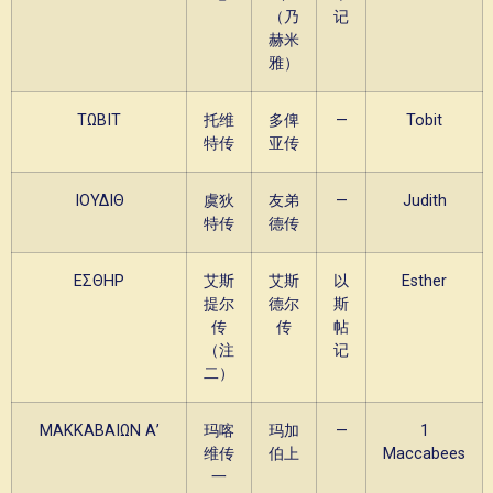
（乃
记
赫米
雅）
ΤΩΒΙΤ
托维
多俾
—
Tobit
特传
亚传
ΙΟΥΔΙΘ
虞狄
友弟
—
Judith
特传
德传
ΕΣΘΗΡ
艾斯
艾斯
以
Esther
提尔
德尔
斯
传
传
帖
（注
记
二）
ΜΑΚΚΑΒΑΙΩΝ Α’
玛喀
玛加
—
1
维传
伯上
Maccabees
一