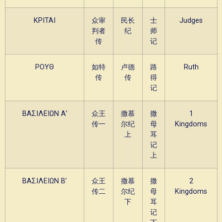
ΚΡΙΤΑΙ
众审
民长
士
Judges
判者
纪
师
传
记
ΡΟΥΘ
如特
卢德
路
Ruth
传
传
得
记
ΒΑΣΙΛΕΙΩΝ Α’
众王
撒慕
撒
1
传一
尔纪
母
Kingdoms
上
耳
记
上
ΒΑΣΙΛΕΙΩΝ Β’
众王
撒慕
撒
2
传二
尔纪
母
Kingdoms
下
耳
记