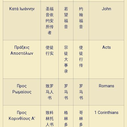
Κατά Ιωάννην
圣福
若
约
John
音依
望
翰
约安
福
福
所传
音
音
者
Πράξεις
使徒
宗
使
Acts
Αποστόλων
行实
徒
徒
大
行
事
传
录
Προς
致罗
罗
罗
Romans
Ρωμαίους
马人
马
马
书
书
书
Προς
致科
格
哥
1 Corinthians
Κορινθίους Α’
林托
林
林
人书
多
多