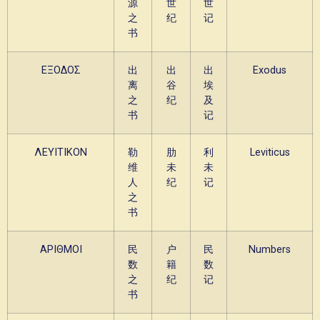
源
世
世
之
纪
记
书
ΕΞΟΔΟΣ
出
出
出
Exodus
离
谷
埃
之
纪
及
书
记
ΛΕΥΙΤΙΚΟΝ
勒
肋
利
Leviticus
维
未
未
人
纪
记
之
书
ΑΡΙΘΜΟΙ
民
户
民
Numbers
数
籍
数
之
纪
记
书