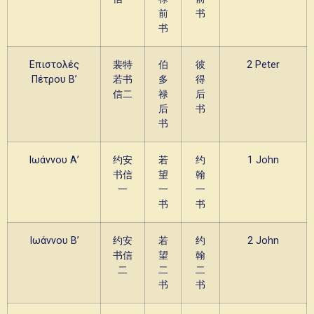
前
书
书
Επιστολές
裴特
伯
彼
2 Peter
Πέτρου B’
若书
多
得
信二
禄
后
后
书
书
Ιωάννου Α’
约安
若
约
1 John
书信
望
翰
一
一
一
书
书
Ιωάννου Β’
约安
若
约
2 John
书信
望
翰
二
二
二
书
书