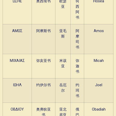
ΩΣΗΕ
奥西埃书
欧瑟
何
Hosea
亚
西
阿
书
ΑΜΩΣ
阿摩斯书
亚毛
阿
Amos
斯
摩
司
书
ΜΙΧΑΙΑΣ
弥亥亚书
米该
弥
Micah
亚
迦
书
ΙΩΗΛ
约伊尔书
岳厄
约
Joel
尔
珥
书
ΟΒΔΙΟΥ
奥弗狄亚
亚北
俄
Obadiah
书
底亚
巴