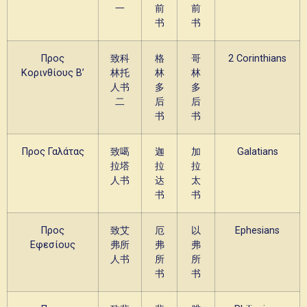
一
前
前
书
书
Προς
致科
格
哥
2 Corinthians
Κορινθίους Β’
林托
林
林
人书
多
多
二
后
后
书
书
Προς Γαλάτας
致噶
迦
加
Galatians
拉塔
拉
拉
人书
达
太
书
书
Προς
致艾
厄
以
Ephesians
Εφεσίους
弗所
弗
弗
人书
所
所
书
书