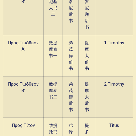
Β’
尼基
洛
罗
人书
尼
尼
二
后
迦
书
后
书
Προς Τιμόθεον
致提
弟
提
1 Timothy
Α’
摩泰
茂
摩
书一
德
太
前
前
书
书
Προς Τιμόθεον
致提
弟
提
2 Timothy
B’
摩泰
茂
摩
书二
德
太
后
后
书
书
Προς Τίτον
致提
弟
提
Titus
托书
铎
多