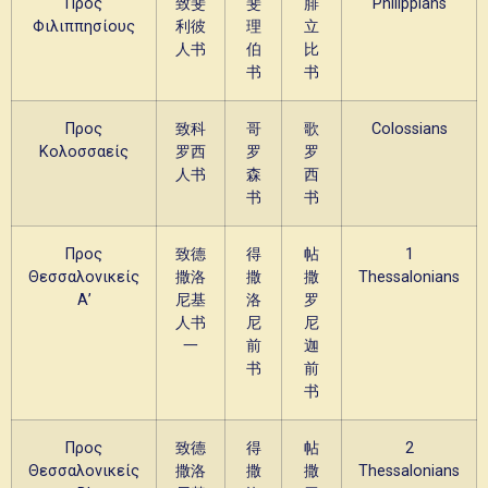
Προς
致斐
斐
腓
Philippians
Φιλιππησίους
利彼
理
立
人书
伯
比
书
书
Προς
致科
哥
歌
Colossians
Κολοσσαείς
罗西
罗
罗
人书
森
西
书
书
Προς
致德
得
帖
1
Θεσσαλονικείς
撒洛
撒
撒
Thessalonians
Α’
尼基
洛
罗
人书
尼
尼
一
前
迦
书
前
书
Προς
致德
得
帖
2
Θεσσαλονικείς
撒洛
撒
撒
Thessalonians