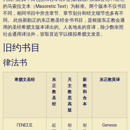
的马索拉文本（Masoretic Text）为标准。两个版本不仅书目
不同，相同书目中所含章节、章节划分和经文细节也多有不
同。 此份新勘正的东正教圣经全书书目，是根据东正教会通
用的圣经希腊文版本译出的。人名地名的音译，除少数依照
社会通用译法外，皆取音近字以模拟希腊文发音。
旧约书目
律法书
希腊文圣经
东
天
新
东正教英译
正
主
教
教
教
和
圣
思
合
经
高
本
版
ΓΕΝΕΣΙΣ
起
创
创
Genesis