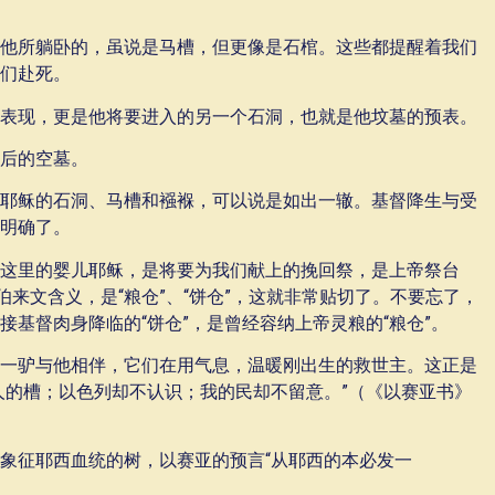
他所躺卧的，虽说是马槽，但更像是石棺。这些都提醒着我们
们赴死。
表现，更是他将要进入的另一个石洞，也就是他坟墓的预表。
后的空墓。
耶稣的石洞、马槽和襁褓，可以说是如出一辙。基督降生与受
明确了。
这里的婴儿耶稣，是将要为我们献上的挽回祭，是上帝祭台
伯来文含义，是“粮仓”、“饼仓”，这就非常贴切了。不要忘了，
基督肉身降临的“饼仓”，是曾经容纳上帝灵粮的“粮仓”。
一驴与他相伴，它们在用气息，温暖刚出生的救世主。这正是
人的槽；以色列却不认识；我的民却不留意。”（《以赛亚书》
象征耶西血统的树，以赛亚的预言“从耶西的本必发一