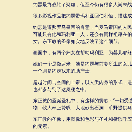
约瑟最终战胜了疑虑，但至今仍有很多人尚未战
很多影视作品把约瑟带玛利亚回伯利恒，描述成
约瑟是遵照罗马皇帝的旨意，当罗马帝国的人民
可能只有他和玛利亚二人，还会有同样祖籍在伯
女。东正教的圣像如实地反映了这个细节。
画面中，有两个妇女在帮助玛利亚，为婴儿耶稣
她们一个是撒罗米，她是约瑟与前妻所生的女儿
一个则是约瑟找来的助产士。
超越时间与空间的上帝，以人类肉身的形式，进
也都参与到了这奥秘之中。
东正教的圣诞圣礼中，有这样的赞歌：“一切受
物，牧人奉上赞叹，大地献出石洞，旷野提供马
东正教的圣像，用图像和色彩与圣礼和赞歌呼应
的元素。