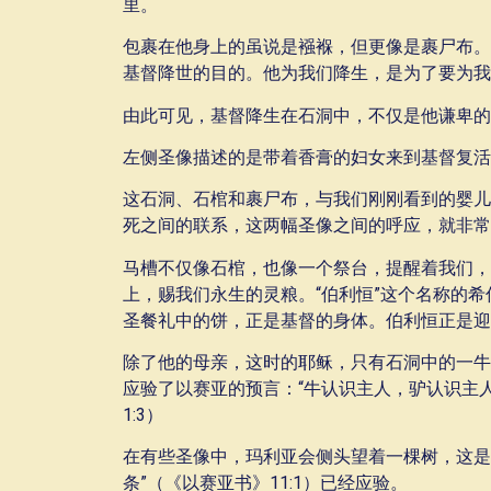
里。
包裹在他身上的虽说是襁褓，但更像是裹尸布。
基督降世的目的。他为我们降生，是为了要为我
由此可见，基督降生在石洞中，不仅是他谦卑的
左侧圣像描述的是带着香膏的妇女来到基督复活
这石洞、石棺和裹尸布，与我们刚刚看到的婴儿
死之间的联系，这两幅圣像之间的呼应，就非常
马槽不仅像石棺，也像一个祭台，提醒着我们，
上，赐我们永生的灵粮。“伯利恒”这个名称的希
圣餐礼中的饼，正是基督的身体。伯利恒正是迎接
除了他的母亲，这时的耶稣，只有石洞中的一牛
应验了以赛亚的预言：“牛认识主人，驴认识主
1:3）
在有些圣像中，玛利亚会侧头望着一棵树，这是
条”（《以赛亚书》11:1）已经应验。