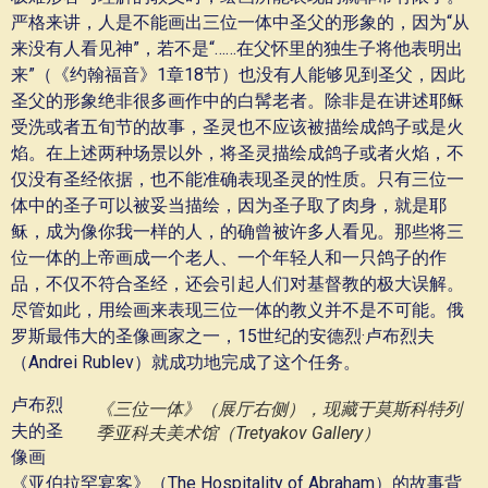
严格来讲，人是不能画出三位一体中圣父的形象的，因为“从
来没有人看见神”，若不是“……在父怀里的独生子将他表明出
来”（《约翰福音》1章18节）也没有人能够见到圣父，因此
圣父的形象绝非很多画作中的白髯老者。除非是在讲述耶稣
受洗或者五旬节的故事，圣灵也不应该被描绘成鸽子或是火
焰。在上述两种场景以外，将圣灵描绘成鸽子或者火焰，不
仅没有圣经依据，也不能准确表现圣灵的性质。只有三位一
体中的圣子可以被妥当描绘，因为圣子取了肉身，就是耶
稣，成为像你我一样的人，的确曾被许多人看见。那些将三
位一体的上帝画成一个老人、一个年轻人和一只鸽子的作
品，不仅不符合圣经，还会引起人们对基督教的极大误解。
尽管如此，用绘画来表现三位一体的教义并不是不可能。俄
罗斯最伟大的圣像画家之一，15世纪的安德烈·卢布烈夫
（Andrei Rublev）就成功地完成了这个任务。
卢布烈
《三位一体》（展厅右侧），现藏于莫斯科特列
夫的圣
季亚科夫美术馆（Tretyakov Gallery）
像画
《亚伯拉罕宴客》（The Hospitality of Abraham）的故事背