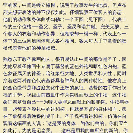
罕的家，中间是幔立橡树，说明了故事发生的地点。但卢布
烈夫想要表达的并不仅仅如此。仔细观察三位客人的姿态，
他们的动作和身体曲线勾勒出一个正圆（见下图），代表上
帝的三个位格——圣父、圣子、圣灵和谐共融、完美无缺。三
个客人的衣着和动作各异，但相貌却一模一样，代表上帝一
体中的三位同质同体却又各不相同。客人每人手中拿着的权
杖代表着他们的神圣权威。
熟悉东正教圣像画的人，很容易认出中间的那位是圣子，因
为他穿着圣像画中专属于基督的蓝色外袍和暗红色内袍。蓝
色象征属天的神圣，暗红象征大地、人类世界和人性，同时
穿着这两种颜色代表基督具备神和人的两种特性。他右肩上
的金色绶带是拜占庭文化中王权的象征。基督的右手作出祝
福的手势，祝福面前器皿中作为祭牲而献上的牛犊。这牛犊
象征着基督自己——为赎人类罪恶而献上的赎罪祭。牛犊与器
皿一起预表圣餐礼中的饼和杯，也就是基督的身体和血，摆
在了象征最后晚餐的桌子上。圣子祝福着饼和杯，仿佛在向
观看这幅画的人说：“这是我的身体，为你们舍的。你们应当
如此行，为的是记念我。……这杯是用我的血所立的新约。你