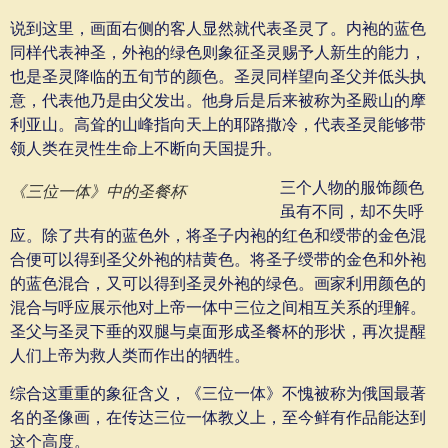
说到这里，画面右侧的客人显然就代表圣灵了。内袍的蓝色
同样代表神圣，外袍的绿色则象征圣灵赐予人新生的能力，
也是圣灵降临的五旬节的颜色。圣灵同样望向圣父并低头执
意，代表他乃是由父发出。他身后是后来被称为圣殿山的摩
利亚山。高耸的山峰指向天上的耶路撒冷，代表圣灵能够带
领人类在灵性生命上不断向天国提升。
三个人物的服饰颜色
《三位一体》中的圣餐杯
虽有不同，却不失呼
应。除了共有的蓝色外，将圣子内袍的红色和绶带的金色混
合便可以得到圣父外袍的桔黄色。将圣子绶带的金色和外袍
的蓝色混合，又可以得到圣灵外袍的绿色。画家利用颜色的
混合与呼应展示他对上帝一体中三位之间相互关系的理解。
圣父与圣灵下垂的双腿与桌面形成圣餐杯的形状，再次提醒
人们上帝为救人类而作出的牺牲。
综合这重重的象征含义，《三位一体》不愧被称为俄国最著
名的圣像画，在传达三位一体教义上，至今鲜有作品能达到
这个高度。