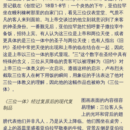
景记载在《创世记》18章1-8节：一个炎热的下午，亚伯拉罕
坐在幔利橡树那里的自家门口，看见三位仪表堂堂、气质不
凡的客人来到面前。与上帝交谈过的他立刻就意识到了来客
的神圣身份。一番觐见后，亚伯拉罕急忙招呼妻子撒拉宰牛
备饭，招待上宾。有人认为这三位是上帝和两位天使，或者
更具体的是三位一体中的圣子与两位天使；也有人指出《旧
约》圣经中常把天使的出现和上帝的临在结合在一起，因此
这是上帝以三位一体的形式显现。“三”这个数字在圣经中具有
特殊的含义，三位从天降临的贵客可以被理解为《旧约》对
上帝三位一体奥义的一次启示。遵循这样的启示，卢布烈夫
截取三位客人在树下用饭的瞬间，用象征的手法表达了他对
三位一体教义的理解，因此他的这幅作品也被称为《三位一
体》。
图画表面的内容很容
《三位一体》经过复原后的现代复
易理解：三位客人头
制品
上的光环和背后的翅
膀代表他们并非凡人，乃是从天上降临。他们围坐在桌旁，
桌上的器皿里盛着亚伯拉罕敬奉的牛犊。背景左侧是亚伯拉