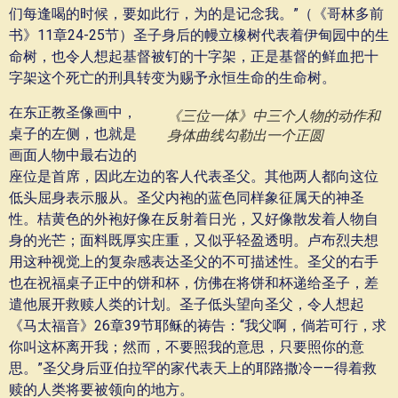
们每逢喝的时候，要如此行，为的是记念我。”（《哥林多前
书》11章24-25节）圣子身后的幔立橡树代表着伊甸园中的生
命树，也令人想起基督被钉的十字架，正是基督的鲜血把十
字架这个死亡的刑具转变为赐予永恒生命的生命树。
在东正教圣像画中，
《三位一体》中三个人物的动作和
桌子的左侧，也就是
身体曲线勾勒出一个正圆
画面人物中最右边的
座位是首席，因此左边的客人代表圣父。其他两人都向这位
低头屈身表示服从。圣父内袍的蓝色同样象征属天的神圣
性。桔黄色的外袍好像在反射着日光，又好像散发着人物自
身的光芒；面料既厚实庄重，又似乎轻盈透明。卢布烈夫想
用这种视觉上的复杂感表达圣父的不可描述性。圣父的右手
也在祝福桌子正中的饼和杯，仿佛在将饼和杯递给圣子，差
遣他展开救赎人类的计划。圣子低头望向圣父，令人想起
《马太福音》26章39节耶稣的祷告：“我父啊，倘若可行，求
你叫这杯离开我；然而，不要照我的意思，只要照你的意
思。”圣父身后亚伯拉罕的家代表天上的耶路撒冷——得着救
赎的人类将要被领向的地方。